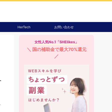
HerTech
お問い合わせ
女性人気No.1「SHElikes」
＼ 国の補助金で最大70%還元
／
ー
ク