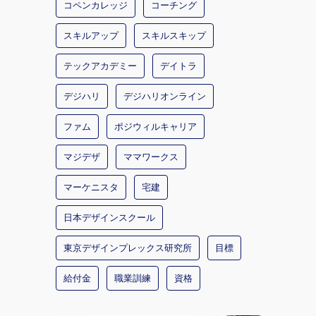
コペンカレッジ
コーチング
スキルアップ
スキルスキップ
テックアカデミー
デイトラ
デジハリ
デジハリオンライン
ファム
ポジウィルキャリア
マジデザ
ママワークス
マーケニスタ
宅建
日本デザインスクール
東京デザインプレックス研究所
目標
給付金
職業訓練
資格