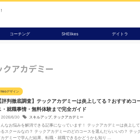
！
コーチング
SHElikes
デイトラ
ックアカデミー
Webデザイン
【評判徹底調査】テックアカデミーは炎上してる？おすすめコ
ス・就職事情・無料体験まで完全ガイド
2026/6/30
スキルアップ
,
テックアカデミー
こんなお悩みを解消できる記事になっています！ テックアカデミーは炎上して
いるスクールなの？ テックアカデミーのどのコースを選んだらいいの？ テッ
アカデミーで学んだ結果、転職・就職できるかどうかも知り ...