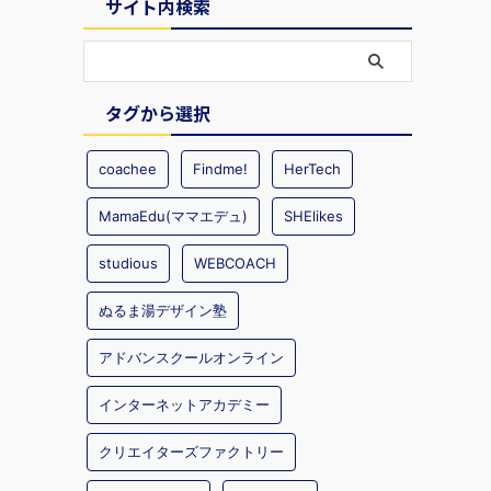
サイト内検索
タグから選択
coachee
Findme!
HerTech
MamaEdu(ママエデュ)
SHElikes
studious
WEBCOACH
ぬるま湯デザイン塾
アドバンスクールオンライン
インターネットアカデミー
クリエイターズファクトリー