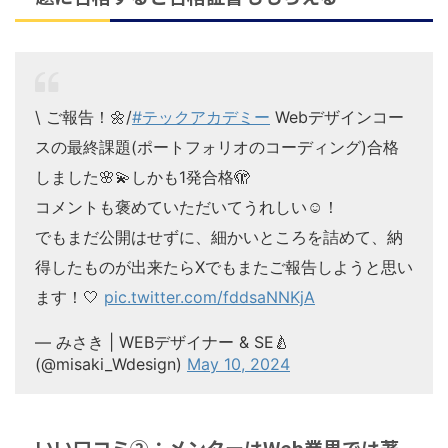
\ ご報告！🌼/
#テックアカデミー
Webデザインコー
スの最終課題(ポートフォリオのコーディング)合格
しました🌸💫しかも1発合格🫣
コメントも褒めていただいてうれしい☺️！
でもまだ公開はせずに、細かいところを詰めて、納
得したものが出来たらXでもまたご報告しようと思い
ます！🤍
pic.twitter.com/fddsaNNKjA
— みさき | WEBデザイナー & SE🍐
(@misaki_Wdesign)
May 10, 2024
いい口コミ②：メンターはWeb業界では著