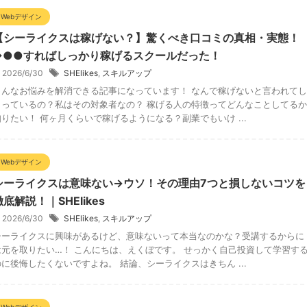
Webデザイン
【シーライクスは稼げない？】驚くべき口コミの真相・実態！
→●●すればしっかり稼げるスクールだった！
2026/6/30
SHElikes
,
スキルアップ
こんなお悩みを解消できる記事になっています！ なんで稼げないと言われてし
まっているの？私はその対象者なの？ 稼げる人の特徴ってどんなことしてるか
知りたい！ 何ヶ月くらいで稼げるようになる？副業でもいけ ...
Webデザイン
シーライクスは意味ない→ウソ！その理由7つと損しないコツを
徹底解説！｜SHElikes
2026/6/30
SHElikes
,
スキルアップ
シーライクスに興味があるけど、意味ないって本当なのかな？受講するからに
は元を取りたい…！ こんにちは、えくぼです。 せっかく自己投資して学習す
のに後悔したくないですよね。 結論、シーライクスはきちん ...