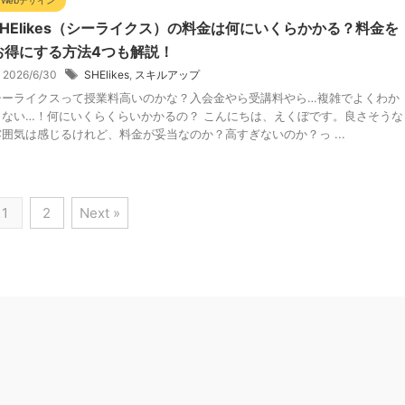
Webデザイン
SHElikes（シーライクス）の料金は何にいくらかかる？料金を
お得にする方法4つも解説！
2026/6/30
SHElikes
,
スキルアップ
シーライクスって授業料高いのかな？入会金やら受講料やら…複雑でよくわか
らない…！何にいくらくらいかかるの？ こんにちは、えくぼです。良さそうな
雰囲気は感じるけれど、料金が妥当なのか？高すぎないのか？っ ...
1
2
Next »