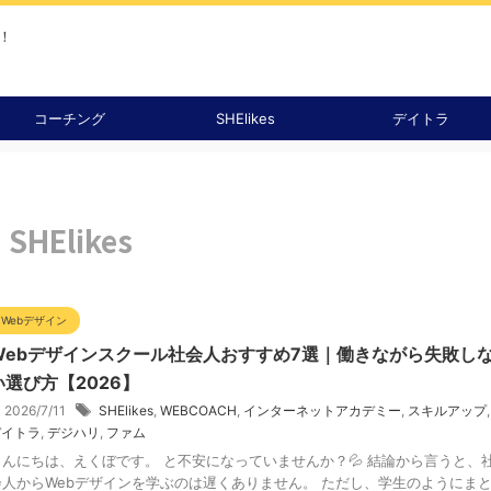
！
コーチング
SHElikes
デイトラ
SHElikes
Webデザイン
Webデザインスクール社会人おすすめ7選｜働きながら失敗し
い選び方【2026】
2026/7/11
SHElikes
,
WEBCOACH
,
インターネットアカデミー
,
スキルアップ
,
デイトラ
,
デジハリ
,
ファム
こんにちは、えくぼです。 と不安になっていませんか？💦 結論から言うと、
会人からWebデザインを学ぶのは遅くありません。 ただし、学生のようにま