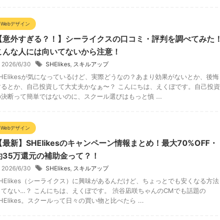
Webデザイン
【意外すぎる？！】シーライクスの口コミ・評判を調べてみた
こんな人には向いてないから注意！
2026/6/30
SHElikes
,
スキルアップ
SHElikesが気になっているけど、実際どうなの？あまり効果がないとか、後悔
するとか、自己投資して大丈夫かなぁ〜？ こんにちは、えくぼです。自己投資
の決断って簡単ではないのに、スクール選びはもっと慎 ...
Webデザイン
【最新】SHElikesのキャンペーン情報まとめ！最大70%OFF・
約35万還元の補助金って？！
2026/6/30
SHElikes
,
スキルアップ
SHElikes（シーライクス）に興味があるんだけど、ちょっとでも安くなる方法
ってない…？ こんにちは、えくぼです。 渋谷凪咲ちゃんのCMでも話題の
HElikes。スクールって日々の買い物と比べたら ...