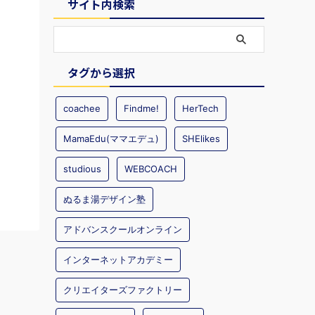
サイト内検索
タグから選択
coachee
Findme!
HerTech
MamaEdu(ママエデュ)
SHElikes
studious
WEBCOACH
ぬるま湯デザイン塾
アドバンスクールオンライン
インターネットアカデミー
クリエイターズファクトリー