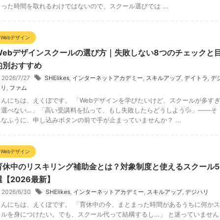
まった時間を取れるわけではないので、スクール選びでは ...
Webデザイン
Webデザインスクールの選び方｜失敗しない8つのチェックと
的別おすすめ
2026/7/27
SHElikes
,
インターネットアカデミー
,
スキルアップ
,
デイトラ
,
デ
ハリ
,
ファム
こんにちは、えくぼです。 「Webデザインを学びたいけど、スクールが多す
て選べない…」「高い受講料を払って、もし失敗したらどうしよう💦」——そ
んなふうに、申し込みボタンの前で手が止まっていませんか？ ...
Webデザイン
育休中のリスキリング補助金とは？対象制度と使えるスクール5
選【2026最新】
2026/6/30
SHElikes
,
インターネットアカデミー
,
スキルアップ
,
デジハリ
こんにちは、えくぼです。 「育休中の今、まとまった時間があるうちに何かス
キルを身につけたい。でも、スクール代って結構するし…」 と迷っていません