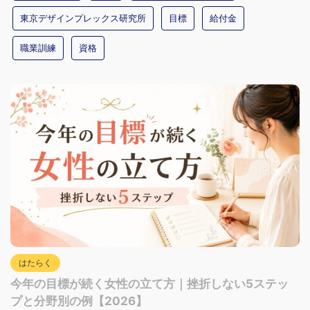
東京デザインプレックス研究所
目標
給付金
職業訓練
資格
はたらく
今年の目標が続く女性の立て方｜挫折しない5ステッ
プと分野別の例【2026】