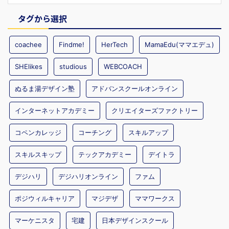
タグから選択
coachee
Findme!
HerTech
MamaEdu(ママエデュ)
SHElikes
studious
WEBCOACH
ぬるま湯デザイン塾
アドバンスクールオンライン
インターネットアカデミー
クリエイターズファクトリー
コペンカレッジ
コーチング
スキルアップ
スキルスキップ
テックアカデミー
デイトラ
デジハリ
デジハリオンライン
ファム
ポジウィルキャリア
マジデザ
ママワークス
マーケニスタ
宅建
日本デザインスクール