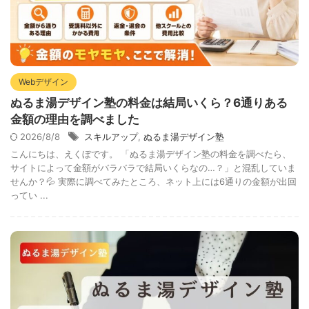
Webデザイン
ぬるま湯デザイン塾の料金は結局いくら？6通りある
金額の理由を調べました
2026/8/8
スキルアップ
,
ぬるま湯デザイン塾
こんにちは、えくぼです。 「ぬるま湯デザイン塾の料金を調べたら、
サイトによって金額がバラバラで結局いくらなの…？」と混乱していま
せんか？💦 実際に調べてみたところ、ネット上には6通りの金額が出回
ってい ...