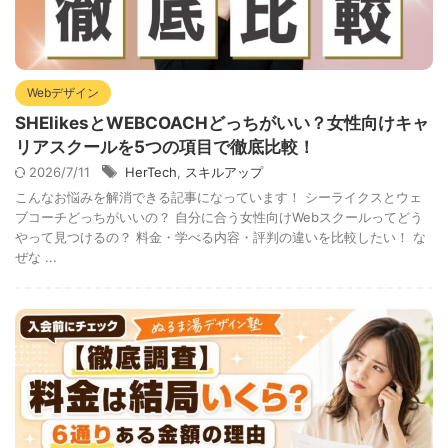
Webデザイン
SHElikesとWEBCOACHどっちがいい？女性向けキャ
リアスクールを5つの項目で徹底比較！
2026/7/11
HerTech
,
スキルアップ
こんなお悩みを解消できる記事になっています！ シーライクスとウェ
ブコーチどっちがいいの？ 自分に合う女性向けWebスクールってどう
やって見つけるの？ 料金・学べる内容・評判の違いを比較したい！ な
ぜな ...