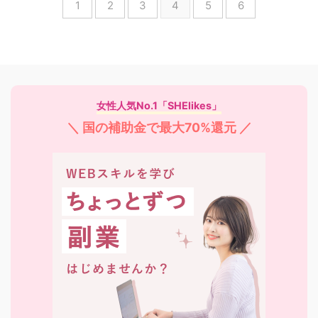
1
2
3
4
5
6
女性人気No.1「SHElikes」
＼ 国の補助金で最大70%還元 ／