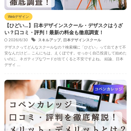
Webデザイン
【ひどい…】日本デザインスクール・デザスクはうざ
い？口コミ・評判！最新の料金も徹底調査！
2026/6/30
スキルアップ
,
日本デザインスクール
デザスクってどんなスクールなの？検索欄に「ひどい」って出てきて不
安なんだけど… こんにちは、えくぼです。せっかく自己投資して始めた
いのに、ネガティブなワードが出てくると不安ですよね。 結論、日本
デザイ ...