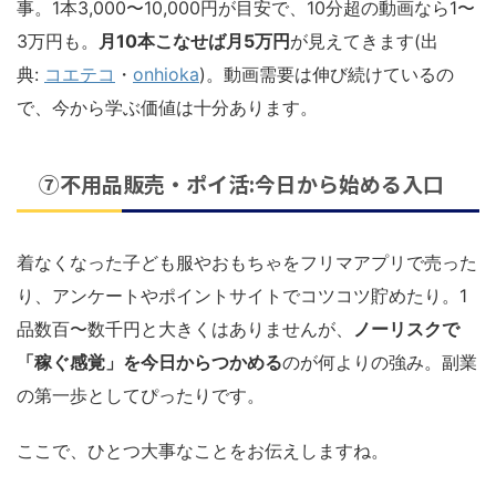
事。1本3,000〜10,000円が目安で、10分超の動画なら1〜
3万円も。
月10本こなせば月5万円
が見えてきます(出
典:
コエテコ
・
onhioka
)。動画需要は伸び続けているの
で、今から学ぶ価値は十分あります。
⑦不用品販売・ポイ活:今日から始める入口
着なくなった子ども服やおもちゃをフリマアプリで売った
り、アンケートやポイントサイトでコツコツ貯めたり。1
品数百〜数千円と大きくはありませんが、
ノーリスクで
「稼ぐ感覚」を今日からつかめる
のが何よりの強み。副業
の第一歩としてぴったりです。
ここで、ひとつ大事なことをお伝えしますね。