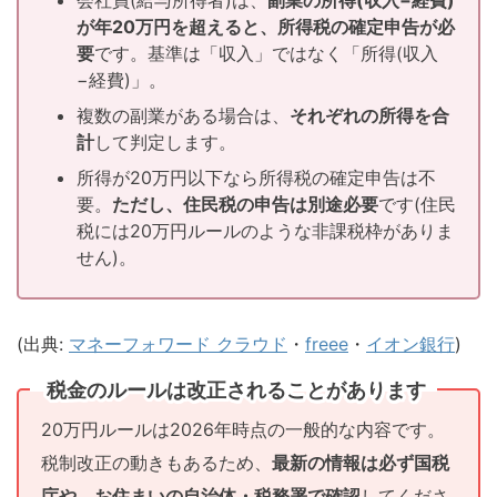
が年20万円を超えると、所得税の確定申告が必
要
です。基準は「収入」ではなく「所得(収入
−経費)」。
複数の副業がある場合は、
それぞれの所得を合
計
して判定します。
所得が20万円以下なら所得税の確定申告は不
要。
ただし、住民税の申告は別途必要
です(住民
税には20万円ルールのような非課税枠がありま
せん)。
(出典:
マネーフォワード クラウド
・
freee
・
イオン銀行
)
税金のルールは改正されることがあります
20万円ルールは2026年時点の一般的な内容です。
税制改正の動きもあるため、
最新の情報は必ず国税
庁や、お住まいの自治体・税務署で確認
してくださ