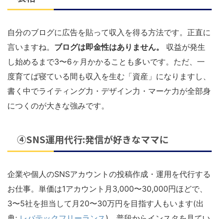
自分のブログに広告を貼って収入を得る方法です。正直に
言いますね。
ブログは即金性はありません。
収益が発生
し始めるまで3〜6ヶ月かかることも多いです。ただ、一
度育てば寝ている間も収入を生む「資産」になりますし、
書く中でライティング力・デザイン力・マーケ力が全部身
につくのが大きな強みです。
④SNS運用代行:発信が好きなママに
企業や個人のSNSアカウントの投稿作成・運用を代行する
お仕事。単価は1アカウント月3,000〜30,000円ほどで、
3〜5社を担当して月20〜30万円を目指す人もいます(出
典:
レバテックフリーランス
)。普段からインスタを見てい