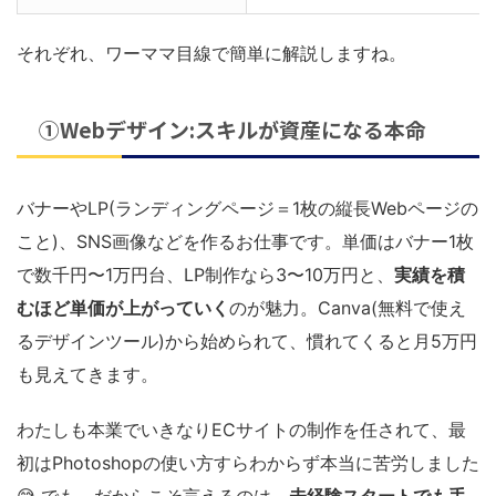
それぞれ、ワーママ目線で簡単に解説しますね。
①Webデザイン:スキルが資産になる本命
バナーやLP(ランディングページ＝1枚の縦長Webページの
こと)、SNS画像などを作るお仕事です。単価はバナー1枚
で数千円〜1万円台、LP制作なら3〜10万円と、
実績を積
むほど単価が上がっていく
のが魅力。Canva(無料で使え
るデザインツール)から始められて、慣れてくると月5万円
も見えてきます。
わたしも本業でいきなりECサイトの制作を任されて、最
初はPhotoshopの使い方すらわからず本当に苦労しました
😅 でも、だからこそ言えるのは、
未経験スタートでも手