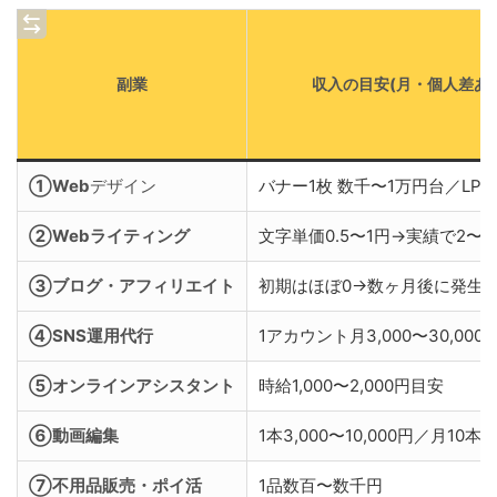
副業
収入の目安(月・個人差あ
①Web
デザイン
バナー1枚 数千〜1万円台／LP 
②Webライティング
文字単価0.5〜1円→実績で2〜5
③ブログ・アフィリエイト
初期はほぼ0→数ヶ月後に発生
④SNS運用代行
1アカウント月3,000〜30,000
⑤オンラインアシスタント
時給1,000〜2,000円目安
⑥動画編集
1本3,000〜10,000円／月10
⑦不用品販売・ポイ活
1品数百〜数千円