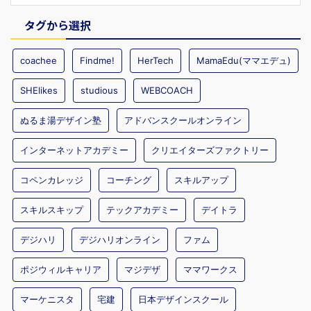
タグから選択
coachee
Findme!
HerTech
MamaEdu(ママエデュ)
SHElikes
studious
WEBCOACH
ぬるま湯デザイン塾
アドバンスクールオンライン
インターネットアカデミー
クリエイターズファクトリー
コペンカレッジ
コーチング
スキルアップ
スキルスキップ
テックアカデミー
デイトラ
デジハリ
デジハリオンライン
ファム
ポジウィルキャリア
マジデザ
ママワークス
マーケニスタ
宅建
日本デザインスクール