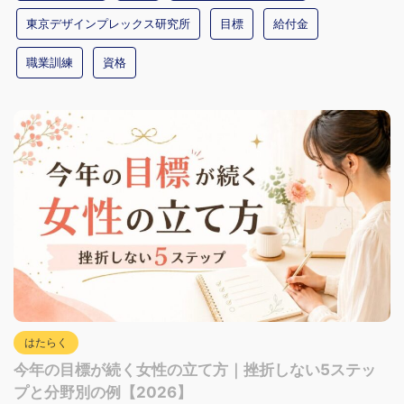
東京デザインプレックス研究所
目標
給付金
職業訓練
資格
はたらく
今年の目標が続く女性の立て方｜挫折しない5ステッ
プと分野別の例【2026】